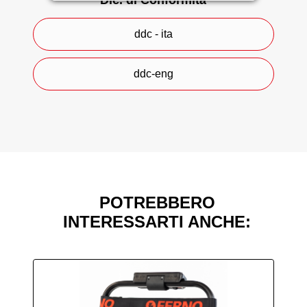
Dic. di Conformità
Disponibile nei colori nero, bordeaux e
arancione.
ddc - ita
Marchio CE.
ddc-eng
PER IL MERCATO ITALIANO
Questa pagina contiene informazioni dettagliate
di carattere promozionale sui prodotti della
società, rivolte agli operatori professionali e
pertanto non fruibili da soggetti non qualificati. Il
lettore di questo catalogo dichiara di essere un
operatore professionale.
POTREBBERO
INTERESSARTI ANCHE: