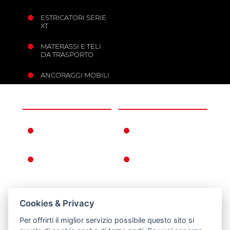
ESTRICATORI SERIE
XT
MATERASSI E TELI
DA TRASPORTO
ANCORAGGI MOBILI
L'AZIENDA
INFORMAZIONI
FERNO NEL
CONDIZIONI DI
MONDO
GARANZIA
LA STORIA FERNO
CONDIZIONI
GENERALI DI
VENDITA
CONDIZIONI
Cookies & Privacy
CATALOGO PUNTI
Per offrirti il miglior servizio possibile questo sito si
RESI