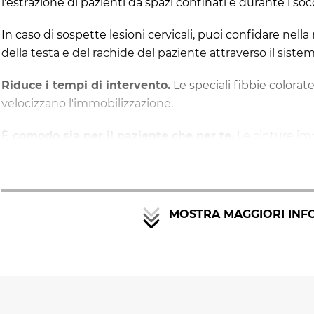
l'estrazione di pazienti da spazi confinati e durante i socc
In caso di sospette lesioni cervicali, puoi confidare nel
della testa e del rachide del paziente attraverso il sist
Riduce i tempi di intervento.
Le speciali fibbie colorat
velocizzano l'immobilizzazione.
È comodo sia per il paziente che per te.
Le cinture imm
compressione; le maniglie per il sollevamento ti conse
È facile da trasportare e da igienizzare.
Il materiale di
pulire.
MOSTRA MAGGIORI INF
Scegli la versione XT Pro se...