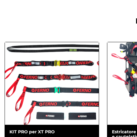
Moschettone.
Certificazioni
Regulation (EU) 2017/745 concerning Medical 
EASA CS-27.865(a) , CS-29.865(a) EASA CM-CS
EN ISO 9001:2015
Sistema di cinture per XT Pro certificato EN 1498
Marchio CE.
KIT PRO per XT PRO
Estricatore
e cautelati