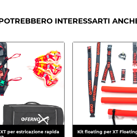
POTREBBERO INTERESSARTI ANCHE
Devices EN ISO 13485:2016+A11:2021
-005
.
 XT per estricazione rapida
Kit floating per XT Floatin
va