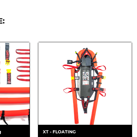
:
g
XT - FLOATING