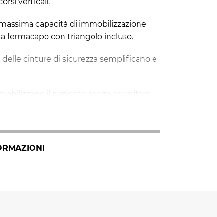
orsi verticali.
la massima capacità di immobilizzazione
ema fermacapo con triangolo incluso.
e delle cinture di sicurezza semplificano e
obilizzano il paziente senza esercitare
ntono una presa salda ed ergonomica.
 cui è composto è leggero e facile da
ORMAZIONI