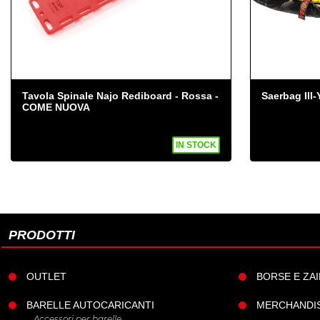
12 maniglie.
2 pattini per il trascinamento.
Poggiapiedi.
Capacità di carico: 272 kg.
Tavola Spinale Najo Rediboard - Rossa -
Saerbag II
COME NUOVA
Peso: 10 kg.
IN STOCK
Marchio CE.
Specifiche tecniche
71 / 71-S
PRODOTTI
Lunghezza
OUTLET
BORSE E ZAI
Larghezza
BARELLE AUTOCARICANTI
MERCHANDI
Accessori per barelle