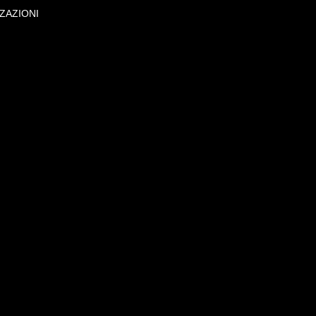
190 mm
ZAZIONI
10 kg
272 kg
Codice
0312390
0085480
0313943
0311800
0311820