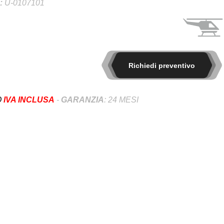
:
U-0107101
Richiedi preventivo
O
IVA INCLUSA
-
GARANZIA
: 24 MESI