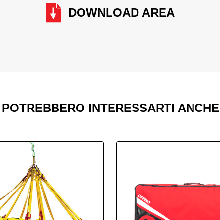
DOWNLOAD AREA
ato per resistere anche alle condizioni più
Toboga 71-S
POTREBBERO INTERESSARTI ANCHE
esistenza ad agenti chimici, raggi UV,
ospendite.