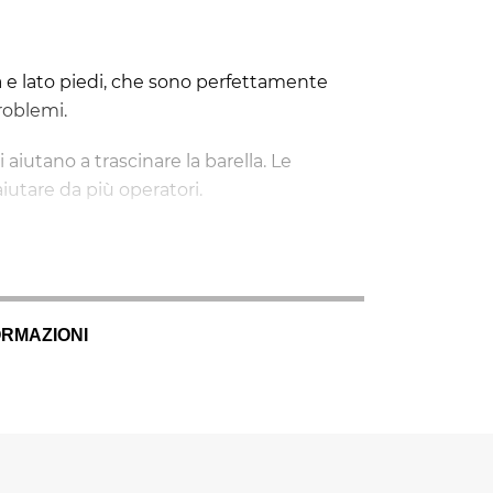
a e lato piedi, che sono perfettamente
roblemi.
 aiutano a trascinare la barella. Le
iutare da più operatori.
re che ti permettono
di sollevarla in
ORMAZIONI
a eventuali urti. Inoltre, è dotata di 4
 che lo mantiene ancora più fermo.
 presidi per l'immobilizzazione, come la
epressione.