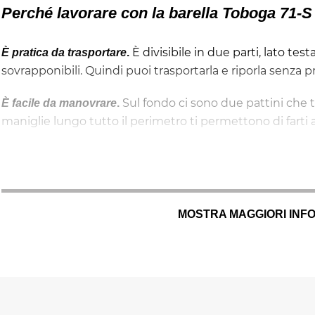
Perché lavorare con la barella Toboga 71-S
È divisibile in due parti,
lato test
È pratica da trasportare
.
sovrapponibili. Quindi puoi trasportarla e riporla senza p
Sul fondo ci sono due pattini che ti
È facile da manovrare
.
maniglie lungo tutto il perimetro ti permettono di farti a
Pesa appena 10 kg ma ne trasporta fino a 272.
È leggera
.
È dotata di occhielli rinforzati e di cintu
È verricellabile
.
orizzontale o in verticale, in base alle esigenze.
MOSTRA MAGGIORI INF
Ha una forma a guscio che protegge il paziente d
È sicura
.
cinture che lo mettono in sicurezza e di un poggiapiedi
Al suo interno puoi inserire i
Permette l'immobilizzazione
.
tavola spinale, la barella SCOOPEXL™ o il materasso a d