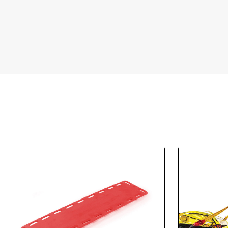
La barella è in polietilene, un materiale test
È resistente
.
estreme.
Le caratteristiche principali della barella 
Scomponibile in due parti sovrapponibili.
Struttura in alluminio.
Guscio in polietilene ad alta densità con elevata r
corrosione e ruggine.
Materassino in schiuma a celle chiuse.
4 cinture di sicurezza con fibbia di metallo.
Corda perimetrale per l'aggancio delle cinture.
4 occhielli rinforzati per il sollevamento tramite s