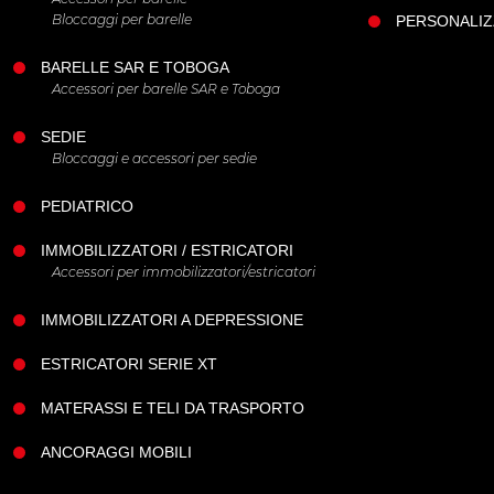
Profondità
Bloccaggi per barelle
PERSONALIZ
Peso
BARELLE SAR E TOBOGA
Capacità di carico
Accessori per barelle SAR e Toboga
SEDIE
Accessori opzionali
Bloccaggi e accessori per sedie
PEDIATRICO
Descrizione
IMMOBILIZZATORI / ESTRICATORI
Sospendite modello 418-1 regolabili con moschettoni
Accessori per immobilizzatori/estricatori
Portaflebo 513-4 per barella 71 e 71-S
IMMOBILIZZATORI A DEPRESSIONE
Galleggiante Flotation Collar
ESTRICATORI SERIE XT
Custodia 387-A per barella 71
MATERASSI E TELI DA TRASPORTO
Custodia 387-B per barella 71-S
ANCORAGGI MOBILI