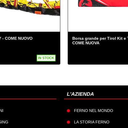
I-Y - COME NUOVO
Borsa grande per Tirol Kit e 
COME NUOVA
IN STOCK
L'AZIENDA
2180 mm
NI
FERNO NEL MONDO
610 mm
SING
LA STORIA FERNO