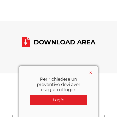
DOWNLOAD AREA
×
Per richiedere un
preventivo devi aver
eseguito il login.
POTREBBERO
INTERESSARTI ANCHE:
Login