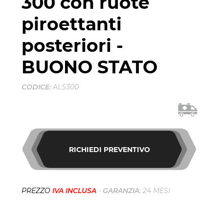
300 con ruote
piroettanti
posteriori -
BUONO STATO
CODICE:
ALS300
RICHIEDI PREVENTIVO
PREZZO
IVA INCLUSA
-
GARANZIA
: 24 MESI