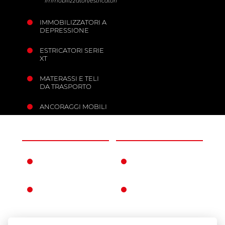
immobilizzatori/estricatori
IMMOBILIZZATORI A
DEPRESSIONE
ESTRICATORI SERIE
XT
MATERASSI E TELI
DA TRASPORTO
ANCORAGGI MOBILI
L'AZIENDA
INFORMAZIONI
FERNO NEL
CONDIZIONI DI
MONDO
GARANZIA
LA STORIA FERNO
CONDIZIONI
GENERALI DI
VENDITA