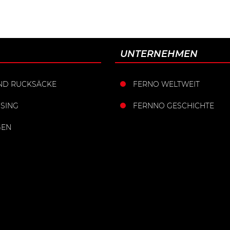
UNTERNEHMEN
ND RUCKSÄCKE
FERNO WELTWEIT
SING
FERNNO GESCHICHTE
GEN