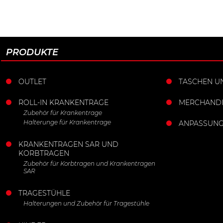
PRODUKTE
OUTLET
TASCHEN U
ROLL-IN KRANKENTRAGE
MERCHANDI
Zubehör für Krankentrage
Halterunge für Krankentrage
ANPASSUN
KRANKENTRAGEN SAR UND
KORBTRAGEN
Zubehör für Korbtragen und Krankentragen
SAR
TRAGESTÜHLE
Halterungen und Zubehör für Tragestühle