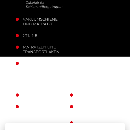
Zubehör für
Schienen/Bergetragen
VAKUUMSCHIENE
UND MATRATZE
XT LINE
MATRATZEN UND
TRANSPORTLAKEN
MOBILE ANKER
UNTERNEHMEN
INFORMATIONEN
FERNO WELTWEIT
GEWÄHRLEISTUNGSBEDI
FERNNO
ALLGEMEINE
GESCHICHTE
GESCHÄFTSBEDINGUNGE
KEHRT ZURÜCK