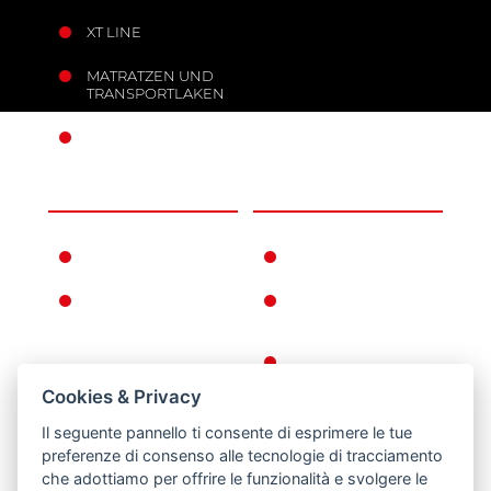
XT LINE
MATRATZEN UND
TRANSPORTLAKEN
MOBILE ANKER
UNTERNEHMEN
INFORMATIONEN
FERNO WELTWEIT
GEWÄHRLEISTUNGSBEDI
FERNNO
ALLGEMEINE
GESCHICHTE
GESCHÄFTSBEDINGUNGE
KEHRT ZURÜCK
Cookies & Privacy
DATENSCHUTZ-
UND COOKIE-
Il seguente pannello ti consente di esprimere le tue
RICHTLINIEN
preferenze di consenso alle tecnologie di tracciamento
che adottiamo per offrire le funzionalità e svolgere le
RECHTLICHE