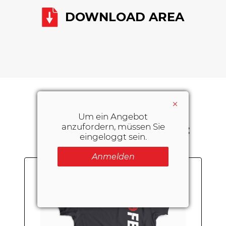
DOWNLOAD AREA
×
SIE KÖNNTEN AUCH
Um ein Angebot
anzufordern, müssen Sie
INTERESSIERT SEIN AN:
eingeloggt sein.
Anmelden