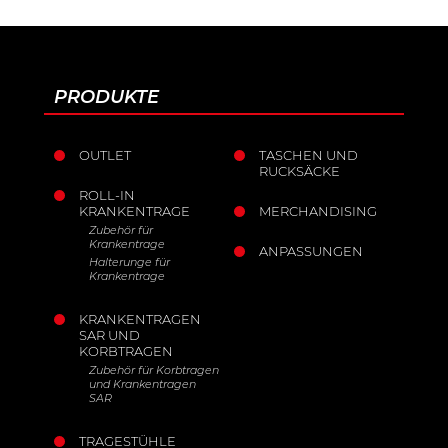
PRODUKTE
OUTLET
TASCHEN UND
RUCKSÄCKE
ROLL-IN
KRANKENTRAGE
MERCHANDISING
Zubehör für
Krankentrage
ANPASSUNGEN
Halterunge für
Krankentrage
KRANKENTRAGEN
SAR UND
KORBTRAGEN
Zubehör für Korbtragen
und Krankentragen
SAR
TRAGESTÜHLE