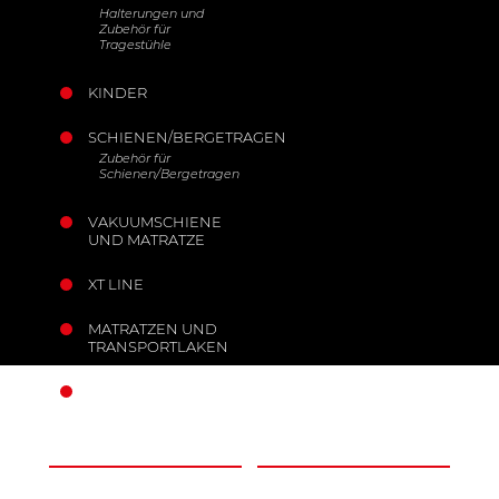
Halterungen und
Zubehör für
Tragestühle
KINDER
SCHIENEN/BERGETRAGEN
Zubehör für
Schienen/Bergetragen
VAKUUMSCHIENE
UND MATRATZE
XT LINE
MATRATZEN UND
TRANSPORTLAKEN
MOBILE ANKER
UNTERNEHMEN
INFORMATIONEN