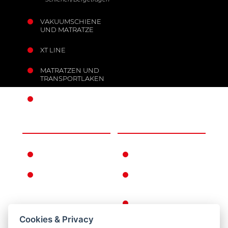
VAKUUMSCHIENE
UND MATRATZE
XT LINE
MATRATZEN UND
TRANSPORTLAKEN
MOBILE ANKER
UNTERNEHMEN
INFORMATIONEN
FERNO WELTWEIT
GEWÄHRLEISTUNGSBEDI
FERNNO
ALLGEMEINE
GESCHICHTE
GESCHÄFTSBEDINGUNGE
KEHRT ZURÜCK
Cookies & Privacy
DATENSCHUTZ-