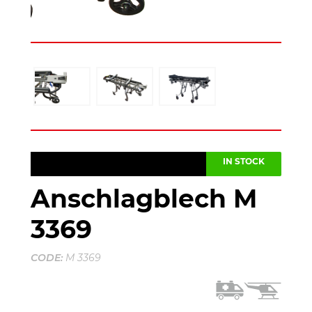
IN STOCK
Anschlagblech M
3369
CODE:
M 3369